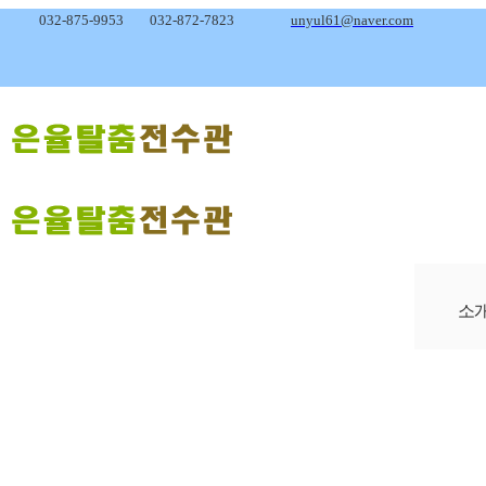
032-875-9953
032-872-7823
unyul61@naver.com
소
영