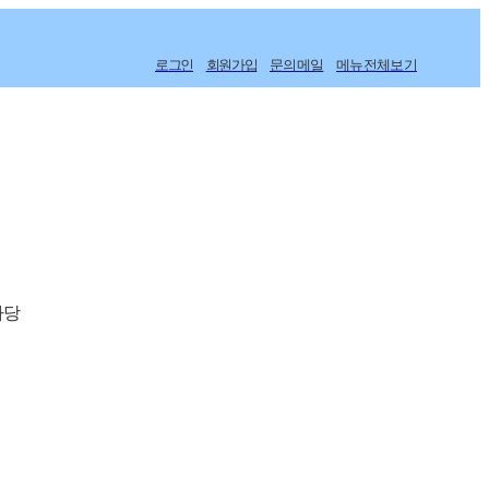
로그인
회원가입
문의메일
메뉴전체보기
마당
방침